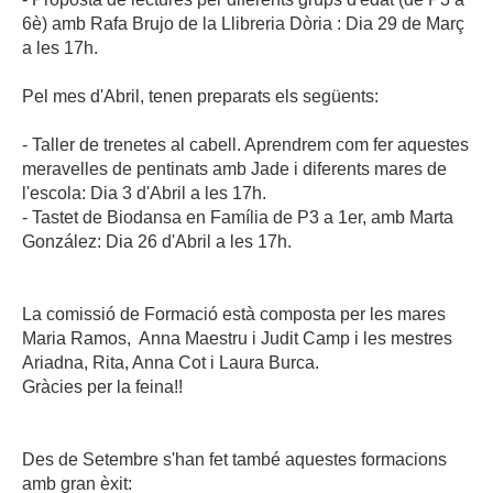
Moodle
Documents autoritzacions / Justificants
6è) amb Rafa Brujo de la Llibreria Dòria : Dia 29 de Març
a les 17h.
Documentació Activitats Extraescolars
Pel mes d'Abril, tenen preparats els següents:
- Taller de trenetes al cabell. Aprendrem com fer aquestes
meravelles de pentinats amb Jade i diferents mares de
l'escola: Dia 3 d'Abril a les 17h.
- Tastet de Biodansa en Família de P3 a 1er, amb Marta
González: Dia 26 d'Abril a les 17h.
La comissió de Formació està composta per les mares
Maria Ramos, Anna Maestru i Judit Camp i les mestres
Ariadna, Rita, Anna Cot i Laura Burca.
Gràcies per la feina!!
Des de Setembre s'han fet també aquestes formacions
amb gran èxit: