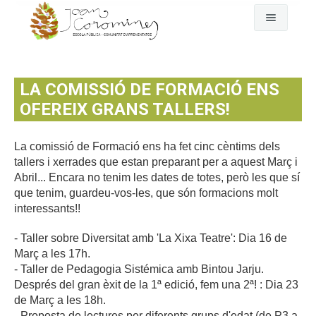
Cerca
L'escola
LA COMISSIÓ DE FORMACIÓ ENS
Fem pinya
El dia a dia
OFEREIX GRANS TALLERS!
Comunitat
Any rere any
El nostre projecte
La comissió de Formació ens ha fet cinc cèntims dels
tallers i xerrades que estan preparant per a aquest Març i
Qui som
On som
Assemblea-Plenari i comissions
Abril... Encara no tenim les dates de totes, però les que sí
que tenim, guardeu-vos-les, que són formacions molt
Fotografies i vídeos
GEP
Comunitat d'aprenentatge
interessants!!
Documents oficials
EDC Estratègia Digital de Centre
AFA Coromines
Àlbums de fotografies
- Taller sobre Diversitat amb 'La Xixa Teatre': Dia 16 de
Març a les 17h.
Menjador
Projectes de comunitat
Vídeos a Vimeo
Documents oficials del projecte educatiu
- Taller de Pedagogia Sistémica amb Bintou Jarju.
Després del gran èxit de la 1ª edició, fem una 2ª! : Dia 23
Contacte
Documentació econòmica de l'escola
de Març a les 18h.
- Proposta de lectures per diferents grups d'edat (de P3 a