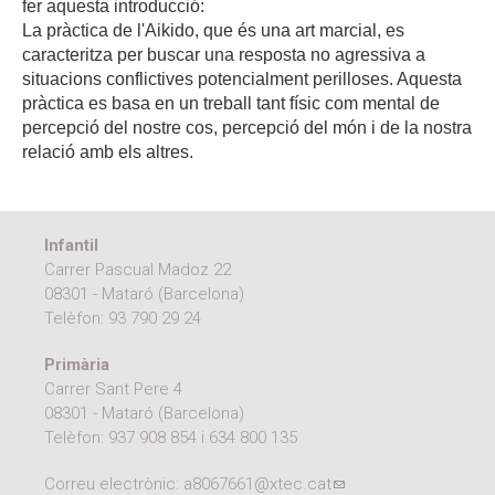
fer aquesta introducció:
La pràctica de l'Aikido, que és una art marcial, es
caracteritza per buscar una resposta no agressiva a
situacions conflictives potencialment perilloses. Aquesta
pràctica es basa en un treball tant físic com mental de
percepció del nostre cos, percepció del món i de la nostra
relació amb els altres.
Infantil
Carrer Pascual Madoz 22
08301 - Mataró (Barcelona)
Telèfon:
93 790 29 24
Primària
Carrer Sant Pere 4
08301 - Mataró (Barcelona)
Telèfon:
937 908 854
i
634 800 135
Correu electrònic:
a8067661@xtec.cat
(link sends e-mail)