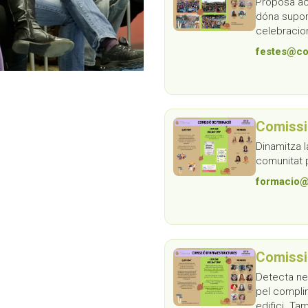
Proposa act
dóna supor
celebracion
festes@co
Comissi
Dinamitza l
comunitat p
formacio@
Comissi
Detecta nec
pel compli
edifici. Ta