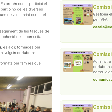
s pretén que hi participi el
Moodle
Documents autoritzacions / Justificants
Comissi
part o no de les diverses
Gestiona e
ues de voluntariat durant el
Documentació Activitats Extraescolars
per l’AFA.
casals@co
l seguiment de les tasques de
la cohesió de la comunitat.
s
, és a dir, formades per
hi vulguin col·laborar.
Comissi
Administra l
ormats per famílies que
col·labora 
correu elec
comunicac
Comissi