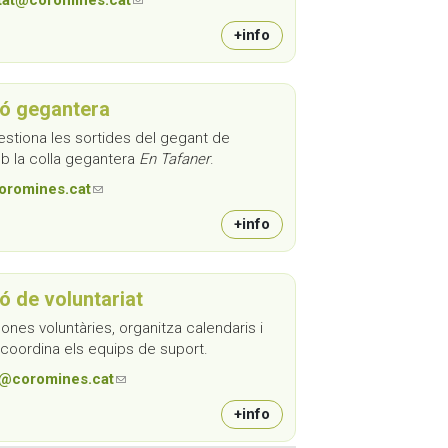
+info
ó gegantera
estiona les sortides del gegant de
mb la colla gegantera
En Tafaner
.
oromines.cat
(link sends e-mail)
+info
ó de voluntariat
nes voluntàries, organitza calendaris i
i coordina els equips de suport.
t@coromines.cat
(link sends e-mail)
+info