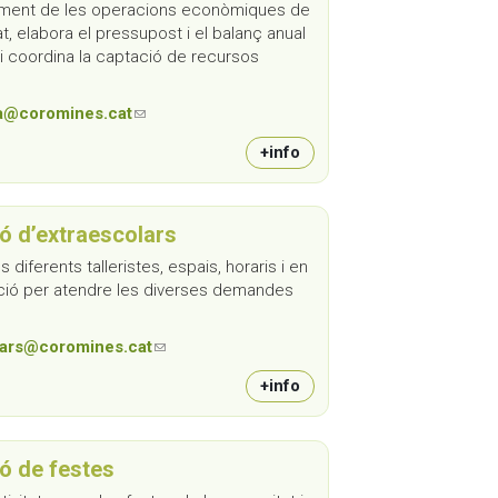
iment de les operacions econòmiques de
t, elabora el pressupost i el balanç anual
i coordina la captació de recursos
a@coromines.cat
(link sends e-mail)
+info
ó d’extraescolars
 diferents talleristes, espais, horaris i en
ració per atendre les diverses demandes
lars@coromines.cat
(link sends e-mail)
+info
ó de festes