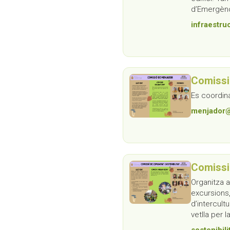
d’Emergènc
infraestr
Comissi
Es coordin
menjador@
Comissió
Organitza ac
excursions,
d’intercult
vetlla per l
sostenibil