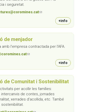
ia i seguretat.
uctures@coromines.cat
(link sends e-mail)
+info
ó de menjador
a amb l’empresa contractada per l’AFA.
coromines.cat
(link sends e-mail)
+info
 de Comunitat i Sostenibilitat
tivitats per acollir les famílies:
 intercanvis de contes, jornades
uralitat, xerrades d’acollida, etc. També
a sostenibilitat.
itat@coromines.cat
(link sends e-mail)