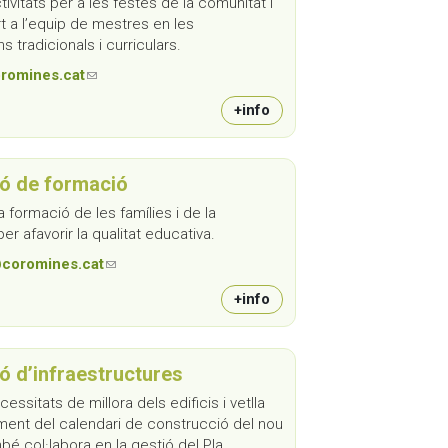
ivitats per a les festes de la comunitat i
t a l’equip de mestres en les
s tradicionals i curriculars.
romines.cat
(link sends e-mail)
+info
ó de formació
a formació de les famílies i de la
er afavorir la qualitat educativa.
coromines.cat
(link sends e-mail)
+info
ó d’infraestructures
essitats de millora dels edificis i vetlla
ment del calendari de construcció del nou
mbé col·labora en la gestió del Pla