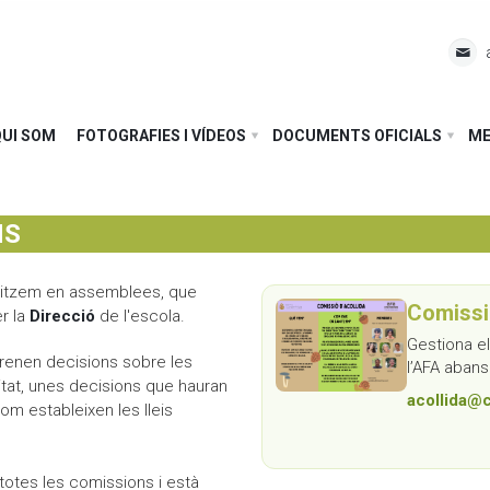
Cerca
L'escola
QUI SOM
FOTOGRAFIES I VÍDEOS
DOCUMENTS OFICIALS
ME
Fem pinya
El dia a dia
Comunitat
Any rere any
El nostre projecte
NS
Qui som
On som
Assemblea-Plenari i comissions
nitzem en assemblees, que
Fotografies i vídeos
GEP
Comunitat d'aprenentatge
Comissi
r la
Direcció
de l'escola.
Gestiona el
Documents oficials
EDC Estratègia Digital de Centre
AFA Coromines
Àlbums de fotografies
renen decisions sobre les
l’AFA abans 
tat, unes decisions que hauran
acollida@
Menjador
Projectes de comunitat
Vídeos a Vimeo
Documents oficials del projecte educatiu
 com estableixen les lleis
Contacte
Documentació econòmica de l'escola
totes les comissions i està