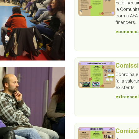
Fa el segu
la Comunita
com a AFA 
financers.
economic
Comissi
Coordina els
fa la valo
existents.
extraesco
Comissi