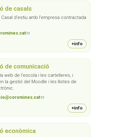
ó de casals
l Casal d’estiu amb l’empresa contractada
romines.cat
(link sends e-mail)
+info
ó de comunicació
a web de l’escola i les cartelleres, i
en la gestió del Moodle i les llistes de
trònic.
io@coromines.cat
(link sends e-mail)
+info
ó econòmica