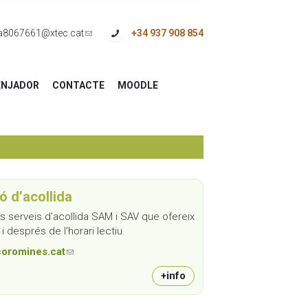
a8067661@xtec.cat
(link
+34 937 908 854
sends
e-
NJADOR
CONTACTE
MOODLE
mail)
ó d’acollida
s serveis d’acollida SAM i SAV que ofereix
i després de l’horari lectiu.
coromines.cat
(link sends e-mail)
+info