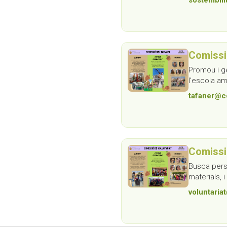
Comissi
Promou i g
l’escola a
tafaner@c
Comissi
Busca perso
materials, 
voluntaria