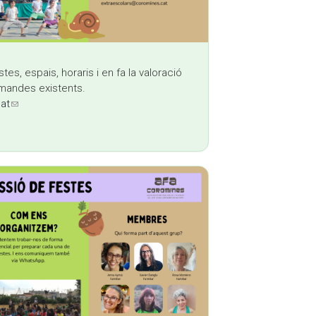
stes, espais, horaris i en fa la valoració
emandes existents.
at
(link sends e-mail)