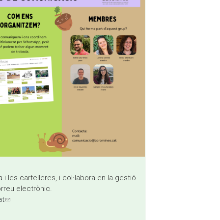
i les cartelleres, i col·labora en la gestió
orreu electrònic.
at
(link sends e-mail)