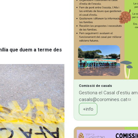
mília que duem a terme des
Comissió de casals
Gestiona el Casal d’estiu am
casals@coromines.cat
(link
+info