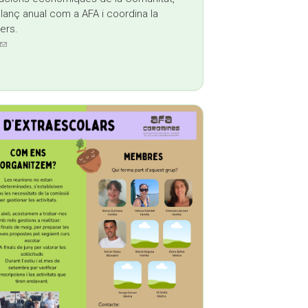
alanç anual com a AFA i coordina la
ers.
(link sends e-mail)