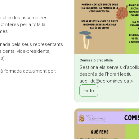
Moodle
Documents autoritzacions / Justificants
ntal en les assemblees
Documentació Activitats Extraescolars
’interès per a tota la
 mes.
donada pels seus representants
identa, vice-presidenta,
ls).
Comissió d’acollida
Gestiona els serveis d’acoll
à formada actualment per:
després de l’horari lectiu.
acollida@coromines.cat
(lin
+info