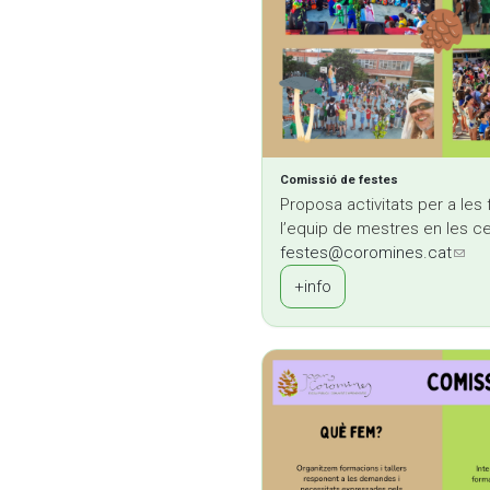
Comissió de festes
Proposa activitats per a les
l’equip de mestres en les cel
festes@coromines.cat
(link
+info