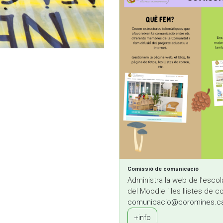
Comissió de comunicació
Administra la web de l’escola 
del Moodle i les llistes de c
comunicacio@coromines.c
+info