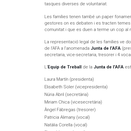
tasques diverses de voluntariat.
Les famílies tenen també un paper foname
gestores on es debaten i es tracten temes d
comunitat i que es duen a terme un cop al
La representació legal de les famílies ve 
de l’AFA a l’anomenada
Junta de l’AFA
(pres
secretaria, vice-secretaria, tresorer i 4 voca
L'
Equip de Treball
de la
Junta de l'AFA
est
Laura Martín (presidenta)
Elisabeth Soler (vicepresidenta)
Núria Abril (secretària)
Miriam Chica (vicesecretària)
Àngel Fàbregas (tresorer)
Patricia Alimany (vocal)
Natàlia Corella (vocal)