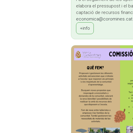
elabora el pressupost i el b
captació de recursos financ
economica@coromines.cat
+info