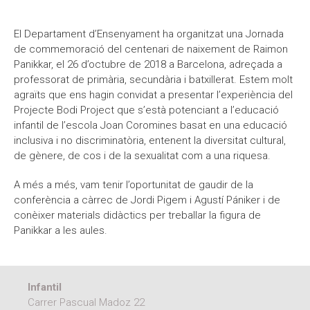
Moodle
Documents autoritzacions / Justificants
El Departament d’Ensenyament ha organitzat una Jornada
Documentació Activitats Extraescolars
de commemoració del centenari de naixement de Raimon
Panikkar, el 26 d’octubre de 2018 a Barcelona, adreçada a
professorat de primària, secundària i batxillerat. Estem molt
agraïts que ens hagin convidat a presentar l’experiència del
Projecte Bodi Project que s’està potenciant a l’educació
infantil de l’escola Joan Coromines basat en una educació
inclusiva i no discriminatòria, entenent la diversitat cultural,
de gènere, de cos i de la sexualitat com a una riquesa.
A més a més, vam tenir l’oportunitat de gaudir de la
conferència a càrrec de Jordi Pigem i Agustí Pániker i de
conèixer materials didàctics per treballar la figura de
Panikkar a les aules.
Infantil
Carrer Pascual Madoz 22