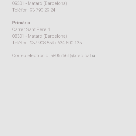
08301 - Mataró (Barcelona)
Telèfon:
93 790 29 24
Primària
Carrer Sant Pere 4
08301 - Mataró (Barcelona)
Telèfon:
937 908 854
i
634 800 135
Correu electrònic:
a8067661@xtec.cat
(link sends e-mail)