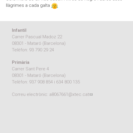
llàgrimes a cada galta
Infantil
Carrer Pascual Madoz 22
08301 - Mataró (Barcelona)
Telèfon:
93 790 29 24
Primària
Carrer Sant Pere 4
08301 - Mataró (Barcelona)
Telèfon:
937 908 854
i
634 800 135
Correu electrònic:
a8067661@xtec.cat
(link sends e-mail)