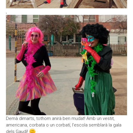
Moodle
Documents autoritzacions / Justificants
,
Documentació Activitats Extraescolars
Demà dimarts, tothom anirà ben mudat! Amb un vestit,
americana, corbata o un corbatí, l’escola semblarà la gala
dels Gaudí!