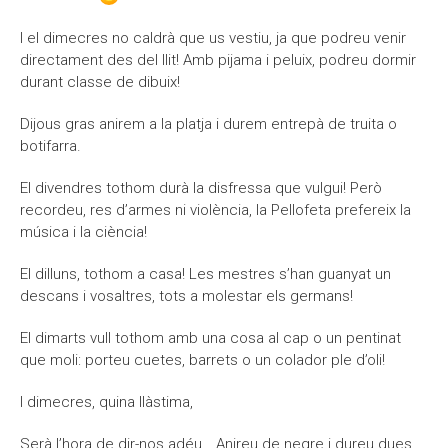
I el dimecres no caldrà que us vestiu, ja que podreu venir
directament des del llit! Amb pijama i peluix, podreu dormir
durant classe de dibuix!
Dijous gras anirem a la platja i durem entrepà de truita o
botifarra.
El divendres tothom durà la disfressa que vulgui! Però
recordeu, res d’armes ni violència, la Pellofeta prefereix la
música i la ciència!
El dilluns, tothom a casa! Les mestres s’han guanyat un
descans i vosaltres, tots a molestar els germans!
El dimarts vull tothom amb una cosa al cap o un pentinat
que moli: porteu cuetes, barrets o un colador ple d’oli!
I dimecres, quina llàstima,
Serà l’hora de dir-nos adéu… Anireu de negre i dureu dues