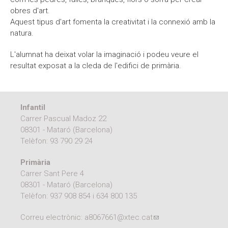
obres d'art.
Aquest tipus d'art fomenta la creativitat i la connexió amb la
natura.
L'alumnat ha deixat volar la imaginació i podeu veure el
resultat exposat a la cleda de l'edifici de primària.
Infantil
Carrer Pascual Madoz 22
08301 - Mataró (Barcelona)
Telèfon:
93 790 29 24
Primària
Carrer Sant Pere 4
08301 - Mataró (Barcelona)
Telèfon:
937 908 854
i
634 800 135
Correu electrònic:
a8067661@xtec.cat
(link sends e-mail)